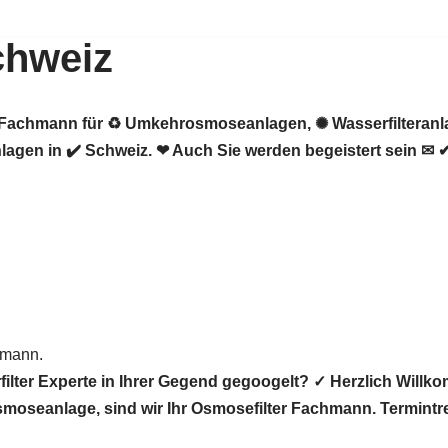
chweiz
er Fachmann für ♻ Umkehrosmoseanlagen, ✺ Wasserfilteran
gen in ✔️ Schweiz. ❤ Auch Sie werden begeistert sein ✉ ✔
hmann.
lter Experte in Ihrer Gegend gegoogelt? ✓ Herzlich Wil
 Osmoseanlage, sind wir Ihr Osmosefilter Fachmann. Termint