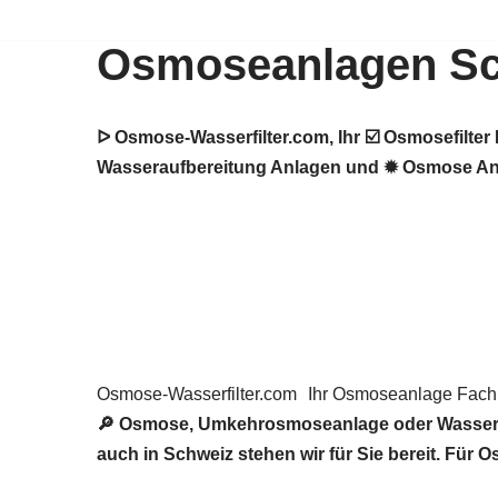
Osmoseanlagen S
Zum
Inhalt
springen
ᐅ Osmose-Wasserfilter.com, Ihr ☑️ Osmosefilt
Wasseraufbereitung Anlagen und ✹ Osmose Anla
Osmose-Wasserfilter.com
Ihr Osmoseanlage Fac
🔎 Osmose, Umkehrosmoseanlage oder Wasserfi
auch in Schweiz stehen wir für Sie bereit. Für