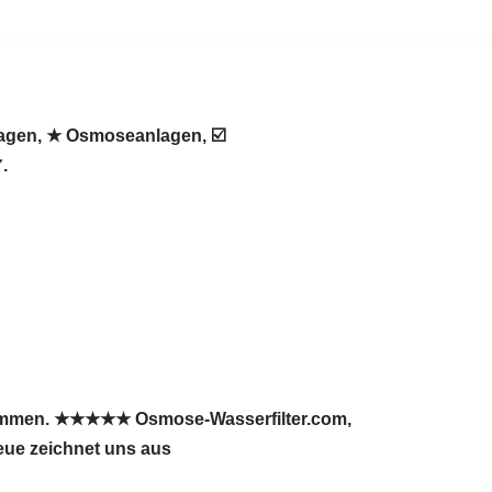
lagen, ★ Osmoseanlagen, ☑️
.
lkommen. ★★★★★ Osmose-Wasserfilter.com,
reue zeichnet uns aus