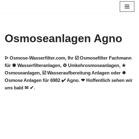
Zum
Inhalt
springen
Osmoseanlagen Agno
ᐅ Osmose-Wasserfilter.com, Ihr ☑️ Osmosefilter Fachmann
für ✺ Wasserfilteranlagen, ♻ Umkehrosmoseanlagen, ★
Osmoseanlagen, ☑️ Wasseraufbereitung Anlagen oder ✹
Osmose Anlagen für 6982 ✔️ Agno. ❤ Hoffentlich sehen wir
uns bald ✉ ✔.