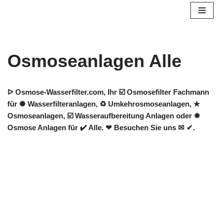
Zum
Inhalt
springen
Osmoseanlagen Alle
ᐅ Osmose-Wasserfilter.com, Ihr ☑️ Osmosefilter Fachmann
für ✺ Wasserfilteranlagen, ♻ Umkehrosmoseanlagen, ★
Osmoseanlagen, ☑️ Wasseraufbereitung Anlagen oder ✹
Osmose Anlagen für ✔️ Alle. ❤ Besuchen Sie uns ✉ ✔.