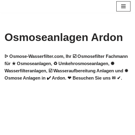
Zum
Inhalt
springen
Osmoseanlagen Ardon
ᐅ Osmose-Wasserfilter.com, Ihr ☑️ Osmosefilter Fachmann
für ★ Osmoseanlagen, ♻ Umkehrosmoseanlagen, ✺
Wasserfilteranlagen, ☑️ Wasseraufbereitung Anlagen und ✹
Osmose Anlagen in ✔️ Ardon. ❤ Besuchen Sie uns ✉ ✔.