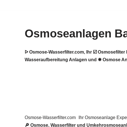
Zum
Inhalt
Osmoseanlagen B
springen
ᐅ Osmose-Wasserfilter.com, Ihr ☑️ Osmosefilt
Wasseraufbereitung Anlagen und ✹ Osmose Anla
Osmose-Wasserfilter.com
Ihr Osmoseanlage Exper
🔎 Osmose, Wasserfilter und Umkehrosmoseanl