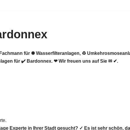
ardonnex
er Fachmann für ✺ Wasserfilteranlagen, ♻ Umkehrosmosean
gen für ✔️ Bardonnex. ❤ Wir freuen uns auf Sie ✉ ✔.
te.
age Experte in Ihrer Stadt gesucht? ✓ Es ist sehr schön