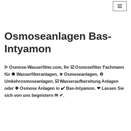
Zum
Inhalt
springen
Osmoseanlagen Bas-
Intyamon
ᐅ Osmose-Wasserfilter.com, Ihr ☑️ Osmosefilter Fachmann
für ✺ Wasserfilteranlagen, ★ Osmoseanlagen, ♻
Umkehrosmoseanlagen, ☑️ Wasseraufbereitung Anlagen
oder ✹ Osmose Anlagen in ✔️ Bas-Intyamon. ❤ Lassen Sie
sich von uns begeistern ✉ ✔.