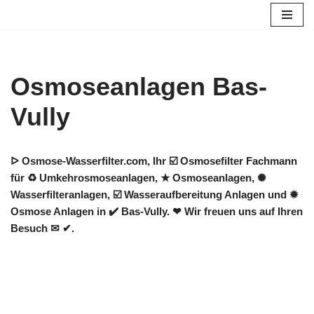
Zum
Inhalt
springen
Osmoseanlagen Bas-
Vully
ᐅ Osmose-Wasserfilter.com, Ihr ☑️ Osmosefilter Fachmann
für ♻ Umkehrosmoseanlagen, ★ Osmoseanlagen, ✺
Wasserfilteranlagen, ☑️ Wasseraufbereitung Anlagen und ✹
Osmose Anlagen in ✔️ Bas-Vully. ❤ Wir freuen uns auf Ihren
Besuch ✉ ✔.