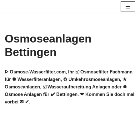
Zum
Inhalt
springen
Osmoseanlagen
Bettingen
ᐅ Osmose-Wasserfilter.com, Ihr ☑️ Osmosefilter Fachmann
für ✺ Wasserfilteranlagen, ♻ Umkehrosmoseanlagen, ★
Osmoseanlagen, ☑️ Wasseraufbereitung Anlagen oder ✹
Osmose Anlagen für ✔️ Bettingen. ❤ Kommen Sie doch mal
vorbei ✉ ✔.