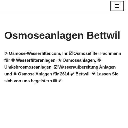
Zum
Inhalt
springen
Osmoseanlagen Bettwil
ᐅ Osmose-Wasserfilter.com, Ihr ☑️ Osmosefilter Fachmann
für ✺ Wasserfilteranlagen, ★ Osmoseanlagen, ♻
Umkehrosmoseanlagen, ☑️ Wasseraufbereitung Anlagen
und ✹ Osmose Anlagen für 2614 ✔️ Bettwil. ❤ Lassen Sie
sich von uns begeistern ✉ ✔.