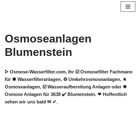
Zum
Inhalt
springen
Osmoseanlagen
Blumenstein
ᐅ Osmose-Wasserfilter.com, Ihr ☑️ Osmosefilter Fachmann
für ✺ Wasserfilteranlagen, ♻ Umkehrosmoseanlagen, ★
Osmoseanlagen, ☑️ Wasseraufbereitung Anlagen oder ✹
Osmose Anlagen für 3638 ✔️ Blumenstein. ❤ Hoffentlich
sehen wir uns bald ✉ ✔.