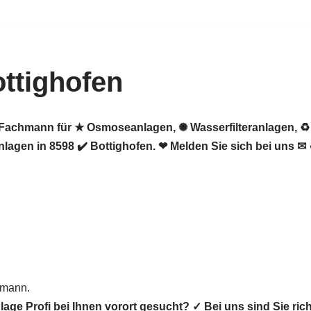
ttighofen
er Fachmann für ★ Osmoseanlagen, ✺ Wasserfilteranlagen,
gen in 8598 ✔️ Bottighofen. ❤ Melden Sie sich bei uns ✉ 
hmann.
ge Profi bei Ihnen vorort gesucht? ✓ Bei uns sind Sie ri