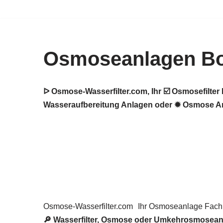
Zum
Inhalt
Osmoseanlagen Bo
springen
ᐅ Osmose-Wasserfilter.com, Ihr ☑️ Osmosefilt
Wasseraufbereitung Anlagen oder ✹ Osmose Anla
Osmose-Wasserfilter.com
Ihr Osmoseanlage Fac
🔎 Wasserfilter, Osmose oder Umkehrosmoseanla