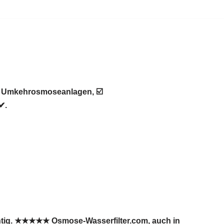
 ♻ Umkehrosmoseanlagen, ☑️
✔.
chtig. ★★★★★ Osmose-Wasserfilter.com, auch in