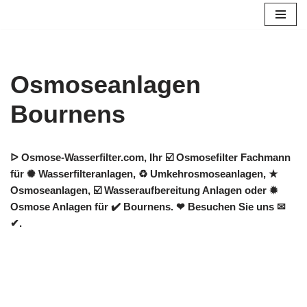
Zum
Inhalt
springen
Osmoseanlagen
Bournens
ᐅ Osmose-Wasserfilter.com, Ihr ☑️ Osmosefilter Fachmann
für ✺ Wasserfilteranlagen, ♻ Umkehrosmoseanlagen, ★
Osmoseanlagen, ☑️ Wasseraufbereitung Anlagen oder ✹
Osmose Anlagen für ✔️ Bournens. ❤ Besuchen Sie uns ✉
✔.