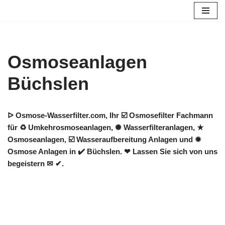
Zum
Inhalt
springen
Osmoseanlagen
Büchslen
ᐅ Osmose-Wasserfilter.com, Ihr ☑️ Osmosefilter Fachmann
für ♻ Umkehrosmoseanlagen, ✺ Wasserfilteranlagen, ★
Osmoseanlagen, ☑️ Wasseraufbereitung Anlagen und ✹
Osmose Anlagen in ✔️ Büchslen. ❤ Lassen Sie sich von uns
begeistern ✉ ✔.