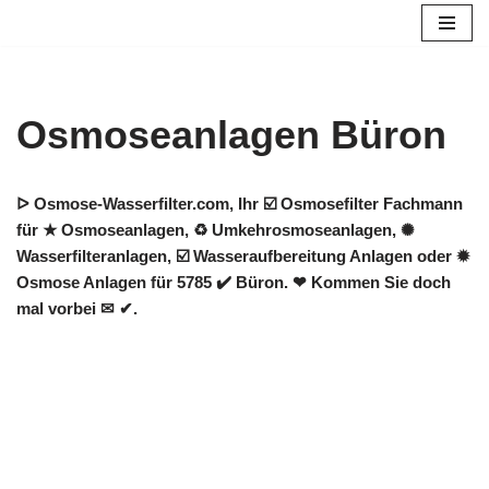
Zum
Inhalt
springen
Osmoseanlagen Büron
ᐅ Osmose-Wasserfilter.com, Ihr ☑️ Osmosefilter Fachmann
für ★ Osmoseanlagen, ♻ Umkehrosmoseanlagen, ✺
Wasserfilteranlagen, ☑️ Wasseraufbereitung Anlagen oder ✹
Osmose Anlagen für 5785 ✔️ Büron. ❤ Kommen Sie doch
mal vorbei ✉ ✔.