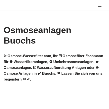
Zum
Inhalt
springen
Osmoseanlagen
Buochs
ᐅ Osmose-Wasserfilter.com, Ihr ☑️ Osmosefilter Fachmann
für ✺ Wasserfilteranlagen, ♻ Umkehrosmoseanlagen, ★
Osmoseanlagen, ☑️ Wasseraufbereitung Anlagen oder ✹
Osmose Anlagen in ✔️ Buochs. ❤ Lassen Sie sich von uns
begeistern ✉ ✔.