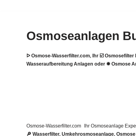
Zum
Inhalt
Osmoseanlagen Bu
springen
ᐅ Osmose-Wasserfilter.com, Ihr ☑️ Osmosefilt
Wasseraufbereitung Anlagen oder ✹ Osmose Anla
Osmose-Wasserfilter.com
Ihr Osmoseanlage Exper
🔎 Wasserfilter, Umkehrosmoseanlage, Osmose 