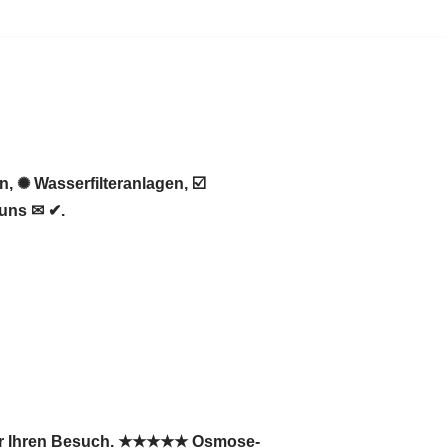
 ✺ Wasserfilteranlagen, ☑️
 uns ✉ ✔.
über Ihren Besuch. ★★★★★ Osmose-