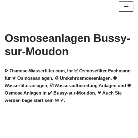
Zum
Inhalt
springen
Osmoseanlagen Bussy-
sur-Moudon
ᐅ Osmose-Wasserfilter.com, Ihr ☑️ Osmosefilter Fachmann
für ★ Osmoseanlagen, ♻ Umkehrosmoseanlagen, ✺
Wasserfilteranlagen, ☑️ Wasseraufbereitung Anlagen und ✹
Osmose Anlagen in ✔️ Bussy-sur-Moudon. ❤ Auch Sie
werden begeistert sein ✉ ✔.