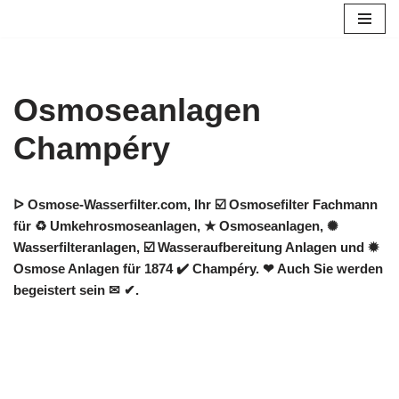
Zum
Inhalt
springen
Osmoseanlagen
Champéry
ᐅ Osmose-Wasserfilter.com, Ihr ☑️ Osmosefilter Fachmann
für ♻ Umkehrosmoseanlagen, ★ Osmoseanlagen, ✺
Wasserfilteranlagen, ☑️ Wasseraufbereitung Anlagen und ✹
Osmose Anlagen für 1874 ✔️ Champéry. ❤ Auch Sie werden
begeistert sein ✉ ✔.