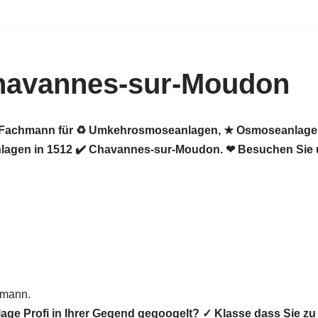
havannes-sur-Moudon
er Fachmann für ♻ Umkehrosmoseanlagen, ★ Osmoseanlagen,
agen in 1512 ✔️ Chavannes-sur-Moudon. ❤ Besuchen Sie 
hmann.
age Profi in Ihrer Gegend gegoogelt? ✓ Klasse dass Si