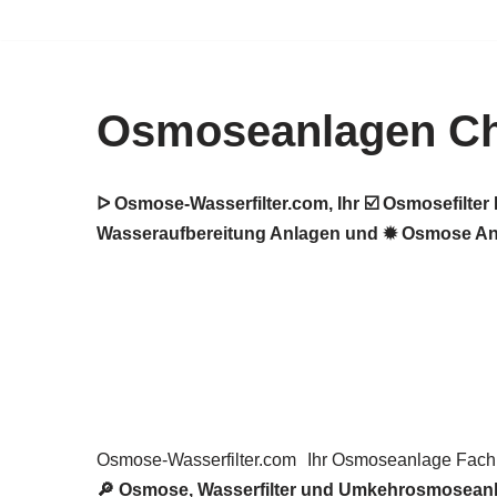
Zum
Inhalt
Osmoseanlagen C
springen
ᐅ Osmose-Wasserfilter.com, Ihr ☑️ Osmosefilt
Wasseraufbereitung Anlagen und ✹ Osmose Anl
Osmose-Wasserfilter.com
Ihr Osmoseanlage Fac
🔎 Osmose, Wasserfilter und Umkehrosmoseanl