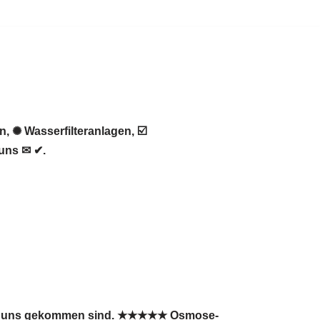
 ✺ Wasserfilteranlagen, ☑️
uns ✉ ✔.
e zu uns gekommen sind. ★★★★★ Osmose-