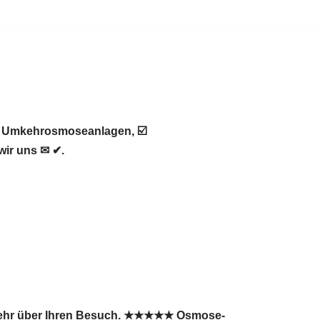
 ♻ Umkehrosmoseanlagen, ☑️
wir uns ✉ ✔.
s sehr über Ihren Besuch. ★★★★★ Osmose-