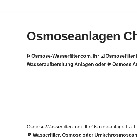
Zum
Inhalt
Osmoseanlagen Ch
springen
ᐅ Osmose-Wasserfilter.com, Ihr ☑️ Osmosefilt
Wasseraufbereitung Anlagen oder ✹ Osmose Anl
Osmose-Wasserfilter.com
Ihr Osmoseanlage Fac
🔎 Wasserfilter, Osmose oder Umkehrosmosean