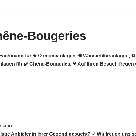
êne-Bougeries
er Fachmann für ★ Osmoseanlagen, ✺ Wasserfilteranlagen,
agen für ✔️ Chêne-Bougeries. ❤ Auf Ihren Besuch freuen 
hmann.
lage Anbieter in Ihrer Gegend gesucht? ✓ Wir freuen un