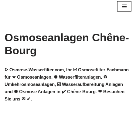
Zum
Inhalt
springen
Osmoseanlagen Chêne-
Bourg
ᐅ Osmose-Wasserfilter.com, Ihr ☑️ Osmosefilter Fachmann
für ★ Osmoseanlagen, ✺ Wasserfilteranlagen, ♻
Umkehrosmoseanlagen, ☑️ Wasseraufbereitung Anlagen
und ✹ Osmose Anlagen in ✔️ Chêne-Bourg. ❤ Besuchen
Sie uns ✉ ✔.