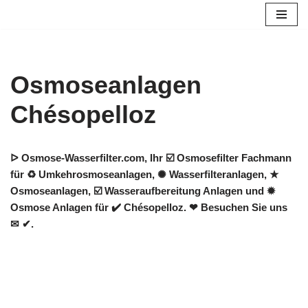
Zum
Inhalt
springen
Osmoseanlagen
Chésopelloz
ᐅ Osmose-Wasserfilter.com, Ihr ☑️ Osmosefilter Fachmann
für ♻ Umkehrosmoseanlagen, ✺ Wasserfilteranlagen, ★
Osmoseanlagen, ☑️ Wasseraufbereitung Anlagen und ✹
Osmose Anlagen für ✔️ Chésopelloz. ❤ Besuchen Sie uns
✉ ✔.