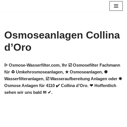
Zum
Inhalt
springen
Osmoseanlagen Collina
d’Oro
ᐅ Osmose-Wasserfilter.com, Ihr ☑️ Osmosefilter Fachmann
für ♻ Umkehrosmoseanlagen, ★ Osmoseanlagen, ✺
Wasserfilteranlagen, ☑️ Wasseraufbereitung Anlagen oder ✹
Osmose Anlagen für 4110 ✔️ Collina d’Oro. ❤ Hoffentlich
sehen wir uns bald ✉ ✔.