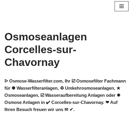
Zum
Inhalt
springen
Osmoseanlagen
Corcelles-sur-
Chavornay
ᐅ Osmose-Wasserfilter.com, Ihr ☑️ Osmosefilter Fachmann
für ✺ Wasserfilteranlagen, ♻ Umkehrosmoseanlagen, ★
Osmoseanlagen, ☑️ Wasseraufbereitung Anlagen oder ✹
Osmose Anlagen in ✔️ Corcelles-sur-Chavornay. ❤ Auf
Ihren Besuch freuen wir uns ✉ ✔.