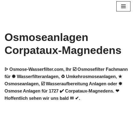
Zum
Inhalt
springen
Osmoseanlagen
Corpataux-Magnedens
ᐅ Osmose-Wasserfilter.com, Ihr ☑️ Osmosefilter Fachmann
für ✺ Wasserfilteranlagen, ♻ Umkehrosmoseanlagen, ★
Osmoseanlagen, ☑️ Wasseraufbereitung Anlagen oder ✹
Osmose Anlagen für 1727 ✔️ Corpataux-Magnedens. ❤
Hoffentlich sehen wir uns bald ✉ ✔.