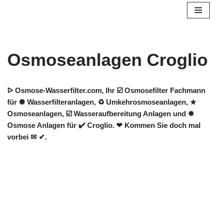
Zum
Inhalt
springen
Osmoseanlagen Croglio
ᐅ Osmose-Wasserfilter.com, Ihr ☑️ Osmosefilter Fachmann
für ✺ Wasserfilteranlagen, ♻ Umkehrosmoseanlagen, ★
Osmoseanlagen, ☑️ Wasseraufbereitung Anlagen und ✹
Osmose Anlagen für ✔️ Croglio. ❤ Kommen Sie doch mal
vorbei ✉ ✔.