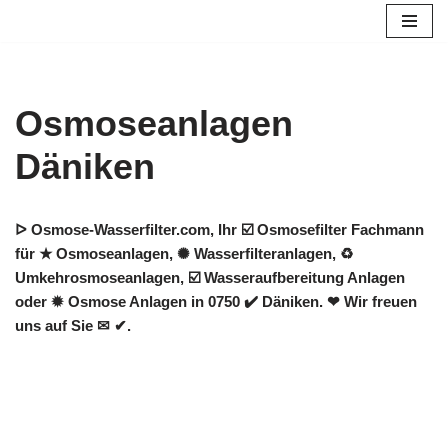
Zum
Inhalt
springen
Osmoseanlagen
Däniken
ᐅ Osmose-Wasserfilter.com, Ihr ☑️ Osmosefilter Fachmann
für ★ Osmoseanlagen, ✺ Wasserfilteranlagen, ♻
Umkehrosmoseanlagen, ☑️ Wasseraufbereitung Anlagen
oder ✹ Osmose Anlagen in 0750 ✔️ Däniken. ❤ Wir freuen
uns auf Sie ✉ ✔.