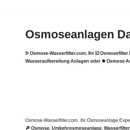
Zum
Inhalt
Osmoseanlagen Da
springen
ᐅ Osmose-Wasserfilter.com, Ihr ☑️ Osmosefilt
Wasseraufbereitung Anlagen oder ✹ Osmose Anla
Osmose-Wasserfilter.com
Ihr Osmoseanlage Exper
🔎 Osmose, Umkehrosmoseanlage, Wasserfilte