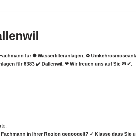
llenwil
er Fachmann für ✺ Wasserfilteranlagen, ♻ Umkehrosmosean
gen für 6383 ✔️ Dallenwil. ❤ Wir freuen uns auf Sie ✉ ✔.
te.
r Fachmann in Ihrer Region gegoogelt? ✓ Klasse dass S