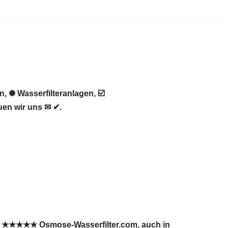
 ✺ Wasserfilteranlagen, ☑️
en wir uns ✉ ✔.
s. ★★★★★ Osmose-Wasserfilter.com, auch in