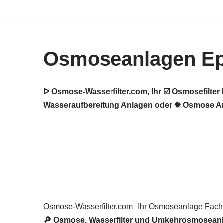
Zum
Inhalt
Osmoseanlagen E
springen
ᐅ Osmose-Wasserfilter.com, Ihr ☑️ Osmosefilt
Wasseraufbereitung Anlagen oder ✹ Osmose An
Osmose-Wasserfilter.com
Ihr Osmoseanlage Fac
🔎 Osmose, Wasserfilter und Umkehrosmoseanl