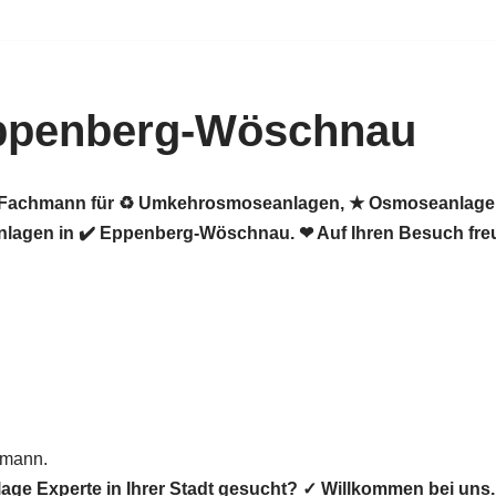
ppenberg-Wöschnau
er Fachmann für ♻ Umkehrosmoseanlagen, ★ Osmoseanlagen,
lagen in ✔️ Eppenberg-Wöschnau. ❤ Auf Ihren Besuch freu
hmann.
age Experte in Ihrer Stadt gesucht? ✓ Willkommen bei un