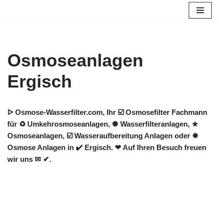
Zum
Inhalt
springen
Osmoseanlagen
Ergisch
ᐅ Osmose-Wasserfilter.com, Ihr ☑️ Osmosefilter Fachmann
für ♻ Umkehrosmoseanlagen, ✺ Wasserfilteranlagen, ★
Osmoseanlagen, ☑️ Wasseraufbereitung Anlagen oder ✹
Osmose Anlagen in ✔️ Ergisch. ❤ Auf Ihren Besuch freuen
wir uns ✉ ✔.