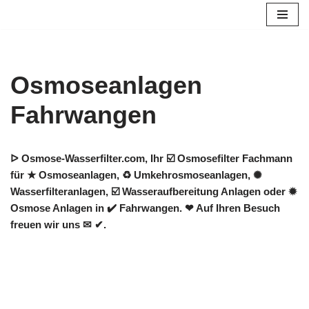
Zum
Inhalt
springen
Osmoseanlagen
Fahrwangen
ᐅ Osmose-Wasserfilter.com, Ihr ☑️ Osmosefilter Fachmann
für ★ Osmoseanlagen, ♻ Umkehrosmoseanlagen, ✺
Wasserfilteranlagen, ☑️ Wasseraufbereitung Anlagen oder ✹
Osmose Anlagen in ✔️ Fahrwangen. ❤ Auf Ihren Besuch
freuen wir uns ✉ ✔.