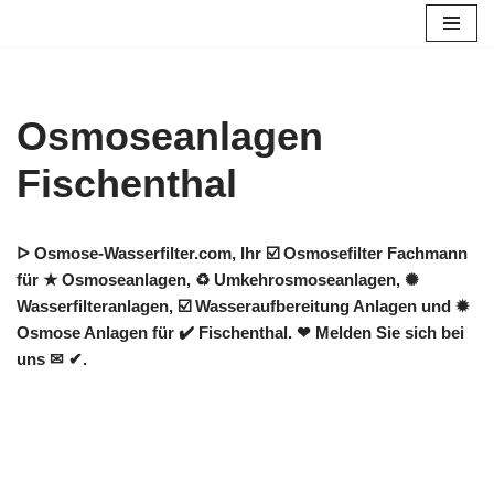
Zum
Inhalt
springen
Osmoseanlagen
Fischenthal
ᐅ Osmose-Wasserfilter.com, Ihr ☑️ Osmosefilter Fachmann
für ★ Osmoseanlagen, ♻ Umkehrosmoseanlagen, ✺
Wasserfilteranlagen, ☑️ Wasseraufbereitung Anlagen und ✹
Osmose Anlagen für ✔️ Fischenthal. ❤ Melden Sie sich bei
uns ✉ ✔.