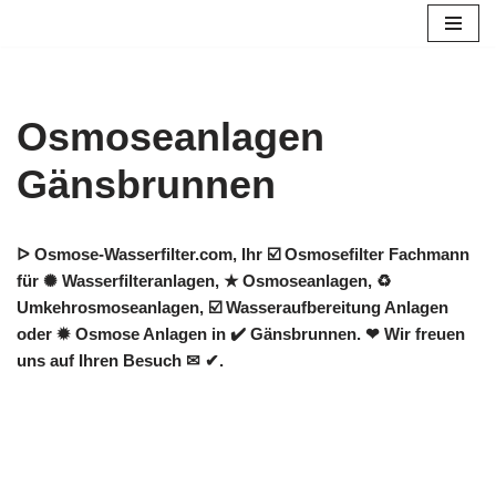
Zum
Inhalt
springen
Osmoseanlagen
Gänsbrunnen
ᐅ Osmose-Wasserfilter.com, Ihr ☑️ Osmosefilter Fachmann
für ✺ Wasserfilteranlagen, ★ Osmoseanlagen, ♻
Umkehrosmoseanlagen, ☑️ Wasseraufbereitung Anlagen
oder ✹ Osmose Anlagen in ✔️ Gänsbrunnen. ❤ Wir freuen
uns auf Ihren Besuch ✉ ✔.