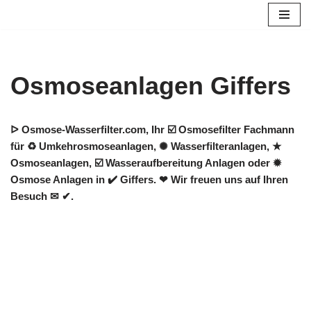
Zum
Inhalt
springen
Osmoseanlagen Giffers
ᐅ Osmose-Wasserfilter.com, Ihr ☑️ Osmosefilter Fachmann
für ♻ Umkehrosmoseanlagen, ✺ Wasserfilteranlagen, ★
Osmoseanlagen, ☑️ Wasseraufbereitung Anlagen oder ✹
Osmose Anlagen in ✔️ Giffers. ❤ Wir freuen uns auf Ihren
Besuch ✉ ✔.