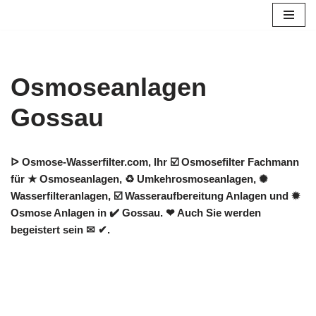
Zum
Inhalt
springen
Osmoseanlagen
Gossau
ᐅ Osmose-Wasserfilter.com, Ihr ☑️ Osmosefilter Fachmann
für ★ Osmoseanlagen, ♻ Umkehrosmoseanlagen, ✺
Wasserfilteranlagen, ☑️ Wasseraufbereitung Anlagen und ✹
Osmose Anlagen in ✔️ Gossau. ❤ Auch Sie werden
begeistert sein ✉ ✔.