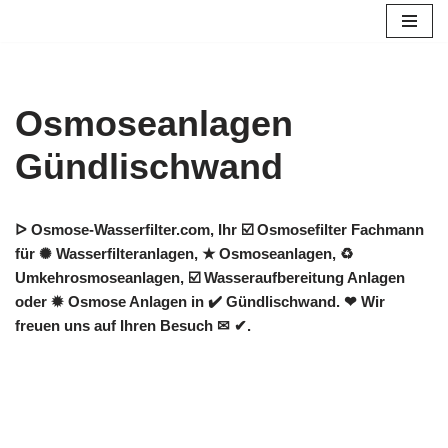
Zum
Inhalt
springen
Osmoseanlagen
Gündlischwand
ᐅ Osmose-Wasserfilter.com, Ihr ☑️ Osmosefilter Fachmann
für ✺ Wasserfilteranlagen, ★ Osmoseanlagen, ♻
Umkehrosmoseanlagen, ☑️ Wasseraufbereitung Anlagen
oder ✹ Osmose Anlagen in ✔️ Gündlischwand. ❤ Wir
freuen uns auf Ihren Besuch ✉ ✔.