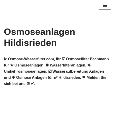
Zum
Inhalt
springen
Osmoseanlagen
Hildisrieden
ᐅ Osmose-Wasserfilter.com, Ihr ☑️ Osmosefilter Fachmann
für ★ Osmoseanlagen, ✺ Wasserfilteranlagen, ♻
Umkehrosmoseanlagen, ☑️ Wasseraufbereitung Anlagen
und ✹ Osmose Anlagen für ✔️ Hildisrieden. ❤ Melden Sie
sich bei uns ✉ ✔.