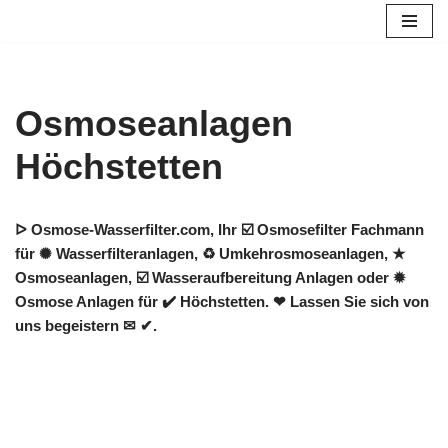
Zum
Inhalt
springen
Osmoseanlagen
Höchstetten
ᐅ Osmose-Wasserfilter.com, Ihr ☑️ Osmosefilter Fachmann
für ✺ Wasserfilteranlagen, ♻ Umkehrosmoseanlagen, ★
Osmoseanlagen, ☑️ Wasseraufbereitung Anlagen oder ✹
Osmose Anlagen für ✔️ Höchstetten. ❤ Lassen Sie sich von
uns begeistern ✉ ✔.