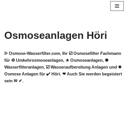
Zum
Inhalt
springen
Osmoseanlagen Höri
ᐅ Osmose-Wasserfilter.com, Ihr ☑️ Osmosefilter Fachmann
für ♻ Umkehrosmoseanlagen, ★ Osmoseanlagen, ✺
Wasserfilteranlagen, ☑️ Wasseraufbereitung Anlagen und ✹
Osmose Anlagen für ✔️ Höri. ❤ Auch Sie werden begeistert
sein ✉ ✔.