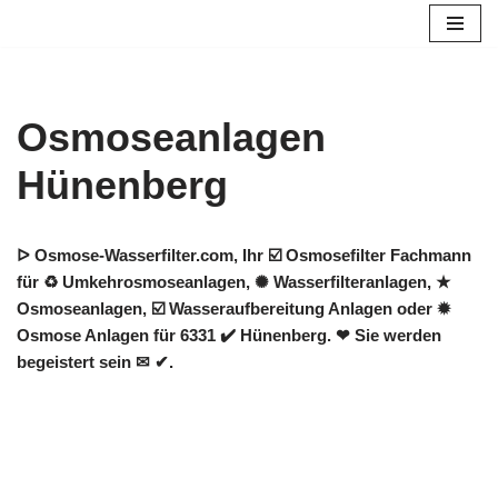
Zum
Inhalt
springen
Osmoseanlagen
Hünenberg
ᐅ Osmose-Wasserfilter.com, Ihr ☑️ Osmosefilter Fachmann
für ♻ Umkehrosmoseanlagen, ✺ Wasserfilteranlagen, ★
Osmoseanlagen, ☑️ Wasseraufbereitung Anlagen oder ✹
Osmose Anlagen für 6331 ✔️ Hünenberg. ❤ Sie werden
begeistert sein ✉ ✔.