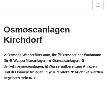
Zum
Inhalt
springen
Osmoseanlagen
Kirchdorf
ᐅ Osmose-Wasserfilter.com, Ihr ☑️ Osmosefilter Fachmann
für ✺ Wasserfilteranlagen, ★ Osmoseanlagen, ♻
Umkehrosmoseanlagen, ☑️ Wasseraufbereitung Anlagen
und ✹ Osmose Anlagen in ✔️ Kirchdorf. ❤ Auch Sie werden
begeistert sein ✉ ✔.