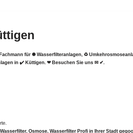
ttigen
er Fachmann für ✺ Wasserfilteranlagen, ♻ Umkehrosmosean
gen in ✔️ Küttigen. ❤ Besuchen Sie uns ✉ ✔.
te.
serfilter, Osmose, Wasserfilter Profi in Ihrer Stadt gegoo