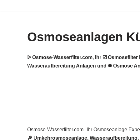
Zum
Inhalt
Osmoseanlagen Kü
springen
ᐅ Osmose-Wasserfilter.com, Ihr ☑️ Osmosefilt
Wasseraufbereitung Anlagen und ✹ Osmose Anla
Osmose-Wasserfilter.com
Ihr Osmoseanlage Exper
🔎 Umkehrosmoseanlage, Wasseraufbereitung, Was