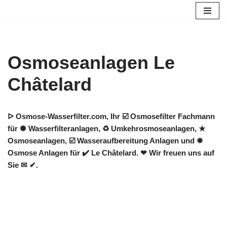
Zum
Inhalt
springen
Osmoseanlagen Le
Châtelard
ᐅ Osmose-Wasserfilter.com, Ihr ☑️ Osmosefilter Fachmann
für ✺ Wasserfilteranlagen, ♻ Umkehrosmoseanlagen, ★
Osmoseanlagen, ☑️ Wasseraufbereitung Anlagen und ✹
Osmose Anlagen für ✔️ Le Châtelard. ❤ Wir freuen uns auf
Sie ✉ ✔.