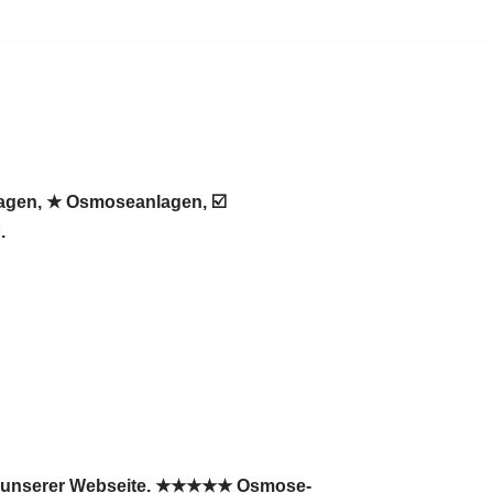
lagen, ★ Osmoseanlagen, ☑️
.
uf unserer Webseite. ★★★★★ Osmose-