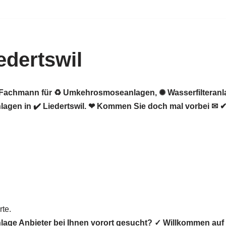
dertswil
er Fachmann für ♻ Umkehrosmoseanlagen, ✺ Wasserfilteran
gen in ✔️ Liedertswil. ❤ Kommen Sie doch mal vorbei ✉ ✔
te.
lage Anbieter bei Ihnen vorort gesucht? ✓ Willkommen a