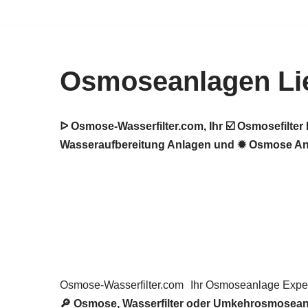
Zum
Inhalt
Osmoseanlagen Lie
springen
ᐅ Osmose-Wasserfilter.com, Ihr ☑️ Osmosefilt
Wasseraufbereitung Anlagen und ✹ Osmose Anla
Osmose-Wasserfilter.com
Ihr Osmoseanlage Exper
🔎 Osmose, Wasserfilter oder Umkehrosmosean