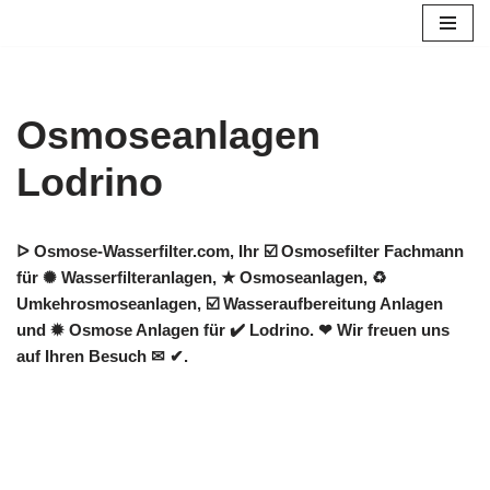
Zum
Inhalt
springen
Osmoseanlagen
Lodrino
ᐅ Osmose-Wasserfilter.com, Ihr ☑️ Osmosefilter Fachmann
für ✺ Wasserfilteranlagen, ★ Osmoseanlagen, ♻
Umkehrosmoseanlagen, ☑️ Wasseraufbereitung Anlagen
und ✹ Osmose Anlagen für ✔️ Lodrino. ❤ Wir freuen uns
auf Ihren Besuch ✉ ✔.