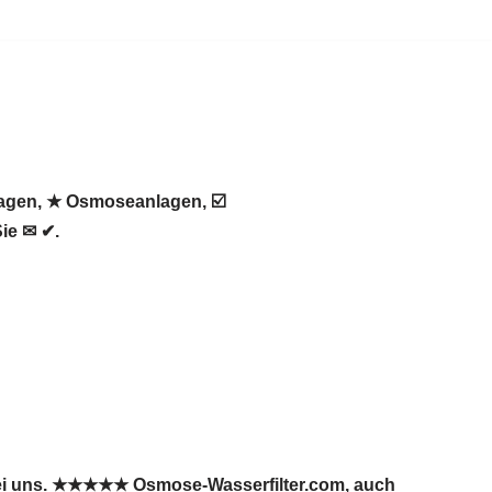
lagen, ★ Osmoseanlagen, ☑️
ie ✉ ✔.
bei uns. ★★★★★ Osmose-Wasserfilter.com, auch