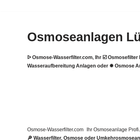
Zum
Inhalt
Osmoseanlagen Lüt
springen
ᐅ Osmose-Wasserfilter.com, Ihr ☑️ Osmosefilt
Wasseraufbereitung Anlagen oder ✹ Osmose Anlag
Osmose-Wasserfilter.com
Ihr Osmoseanlage Profi.
🔎 Wasserfilter, Osmose oder Umkehrosmosean