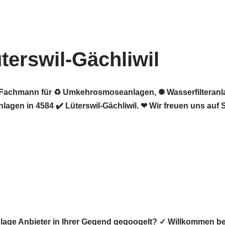
erswil-Gächliwil
er Fachmann für ♻ Umkehrosmoseanlagen, ✺ Wasserfilteran
en in 4584 ✔️ Lüterswil-Gächliwil. ❤ Wir freuen uns auf S
lage Anbieter in Ihrer Gegend gegoogelt? ✓ Willkommen 