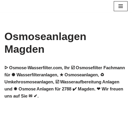
Zum
Inhalt
springen
Osmoseanlagen
Magden
ᐅ Osmose-Wasserfilter.com, Ihr ☑️ Osmosefilter Fachmann
für ✺ Wasserfilteranlagen, ★ Osmoseanlagen, ♻
Umkehrosmoseanlagen, ☑️ Wasseraufbereitung Anlagen
und ✹ Osmose Anlagen für 2788 ✔️ Magden. ❤ Wir freuen
uns auf Sie ✉ ✔.