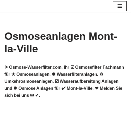
Zum
Inhalt
springen
Osmoseanlagen Mont-
la-Ville
ᐅ Osmose-Wasserfilter.com, Ihr ☑️ Osmosefilter Fachmann
für ★ Osmoseanlagen, ✺ Wasserfilteranlagen, ♻
Umkehrosmoseanlagen, ☑️ Wasseraufbereitung Anlagen
und ✹ Osmose Anlagen für ✔️ Mont-la-Ville. ❤ Melden Sie
sich bei uns ✉ ✔.