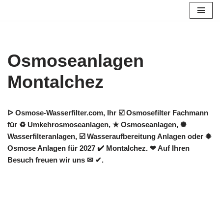
Zum
Inhalt
springen
Osmoseanlagen
Montalchez
ᐅ Osmose-Wasserfilter.com, Ihr ☑️ Osmosefilter Fachmann
für ♻ Umkehrosmoseanlagen, ★ Osmoseanlagen, ✺
Wasserfilteranlagen, ☑️ Wasseraufbereitung Anlagen oder ✹
Osmose Anlagen für 2027 ✔️ Montalchez. ❤ Auf Ihren
Besuch freuen wir uns ✉ ✔.