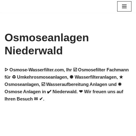
Zum
Inhalt
springen
Osmoseanlagen
Niederwald
ᐅ Osmose-Wasserfilter.com, Ihr ☑️ Osmosefilter Fachmann
für ♻ Umkehrosmoseanlagen, ✺ Wasserfilteranlagen, ★
Osmoseanlagen, ☑️ Wasseraufbereitung Anlagen und ✹
Osmose Anlagen in ✔️ Niederwald. ❤ Wir freuen uns auf
Ihren Besuch ✉ ✔.